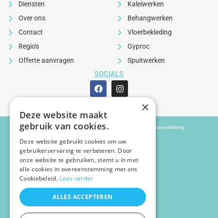
Diensten
Kaleiwerken
Over ons
Behangwerken
Contact
Vloerbekleding
Regio's
Gyproc
Offerte aanvragen
Spuitwerken
SOCIALS
×
Deze website maakt
Webdesign by: Swift IT
gebruik van cookies.
Copyright 2024
Algemene voorwaarden
Privacyverklaring
Deze website gebruikt cookies om uw
gebruikerservaring te verbeteren. Door
onze website te gebruiken, stemt u in met
alle cookies in overeenstemming met ons
Cookiebeleid.
Lees verder
ALLES ACCEPTEREN