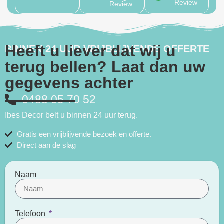
Review
Review
Heeft u liever dat wij u
BINNEN 24 UUR VRIJBLIJVENDE OFFERTE
terug bellen? Laat dan uw
gegevens achter
0488 05 70 52​
Ibes Decor belt u binnen 24 uur terug.
Gratis een vrijblijvende bezoek en offerte.
Direct aan de slag
Naam
Telefoon