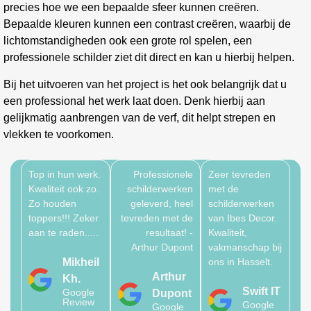
precies hoe we een bepaalde sfeer kunnen creëren.
Bepaalde kleuren kunnen een contrast creëren, waarbij de
lichtomstandigheden ook een grote rol spelen, een
professionele schilder ziet dit direct en kan u hierbij helpen.
Bij het uitvoeren van het project is het ook belangrijk dat u
een professional het werk laat doen. Denk hierbij aan
gelijkmatig aanbrengen van de verf, dit helpt strepen en
vlekken te voorkomen.
Top in hun werk.
Professionele
Zeer tevreden
Kwaliteit ook zo.
schilderwerken
met de
Zo houden
geleverd, heel
schilderwerken
toppers!!! Zeker
tevreden met de
van Ibes Decor.
aan te raden.....
resultaat! -
Kwaliteit,
Arthur Dupont
vakmanschap bij
Mikheil
ons in Hasselt.
Arthur
Kh.
Swift IT
Google
Dupont
Review
Google
Google