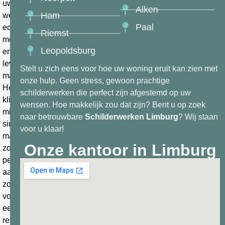
uw
Alken
Ham
wensen
Paal
echt
Riemst
mee
Leopoldsburg
en
leveren
Stelt u zich eens voor hoe uw woning eruit kan zien met
maatwerk.
onze hulp. Geen stress, gewoon prachtige
Het
schilderwerken die perfect zijn afgestemd op uw
klinkt
wensen. Hoe makkelijk zou dat zijn? Bent u op zoek
misschien
naar betrouwbare
Schilderwerken
Limburg
? Wij staan
simpel,
voor u klaar!
maar
Onze kantoor in Limburg
zo’n
persoonlijke
aanpak
zorgt
voor
een
resultaat