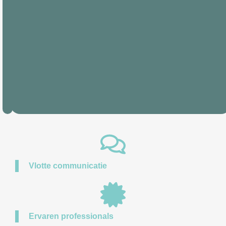
Heeft
u
Contact
een
vraag?
Vlotte communicatie
Ervaren professionals