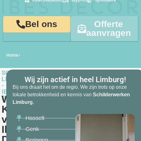
Vloerbekleding
Gyproc
Spuitwerk
Bel ons
Offerte
aanvragen
Home
Schilderwerken limburg
SCHILDERWERKEN
LIMBURG
Wij zijn actief in heel Limburg!
-
Bij ons draait het om de regio. We zijn trots op onze
IBES
lokale betrokkenheid en kennis van
Schilderwerken
Waarom
DECOR
Limburg.
Kiezen
voor
Hasselt
Ibes
Genk
Decor?
Beringen