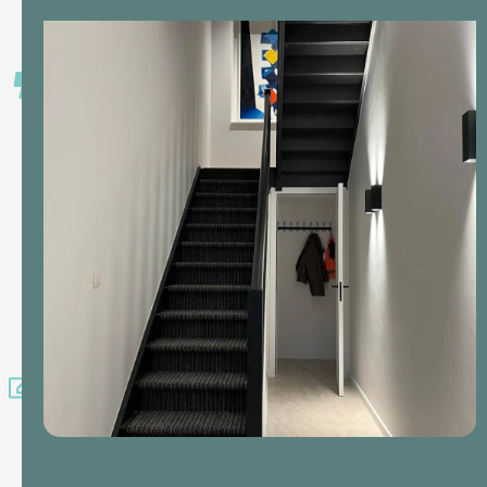
schilderwerk in
elk seizoen
perfect blijft.
Oog voor
detail:
Wij
besteden
aandacht aan
elk hoekje en
gaatje. Geen
half werk,
maar puur
vakmanschap
tot in de
puntjes.
Persoonlijk
Advies:
We
luisteren
naar uw