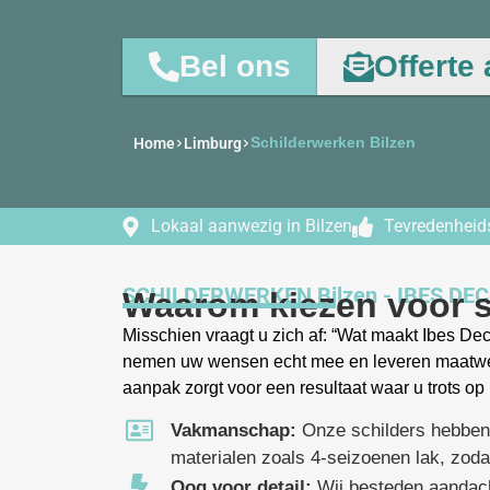
Bel ons
Offerte
Schilderwerken Bilzen
Home
Limburg
Lokaal aanwezig in Bilzen
Tevredenheid
SCHILDERWERKEN Bilzen - IBES DE
Waarom kiezen voor sc
Misschien vraagt u zich af: “Wat maakt Ibes De
nemen uw wensen echt mee en leveren maatwerk
aanpak zorgt voor een resultaat waar u trots op 
Vakmanschap:
Onze schilders hebben
materialen zoals 4-seizoenen lak, zodat
Oog voor detail:
Wij besteden aandach