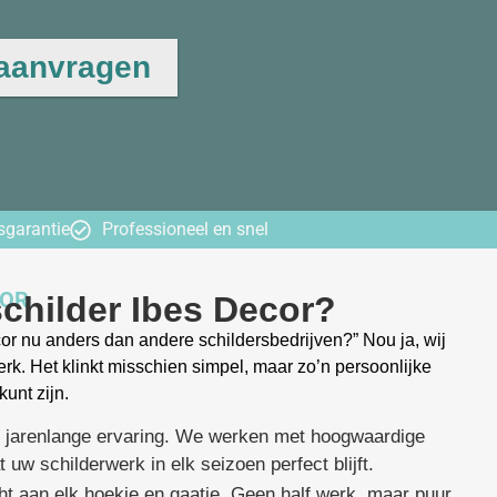
 aanvragen
sgarantie
Professioneel en snel
COR
hilder Ibes Decor?​
cor nu anders dan andere schildersbedrijven?” Nou ja, wij
. Het klinkt misschien simpel, maar zo’n persoonlijke
kunt zijn.
 jarenlange ervaring. We werken met hoogwaardige
 uw schilderwerk in elk seizoen perfect blijft.
t aan elk hoekje en gaatje. Geen half werk, maar puur