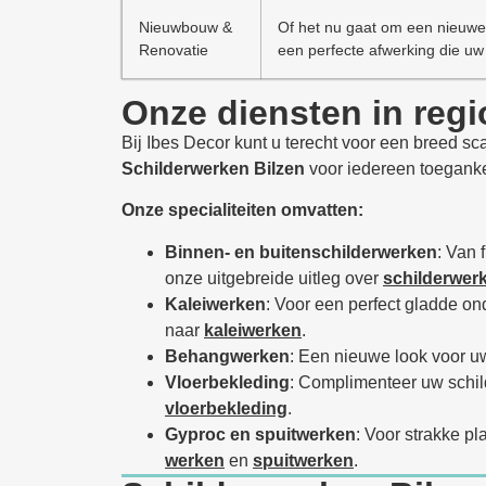
Nieuwbouw &
Of het nu gaat om een nieuwe 
Renovatie
een perfecte afwerking die uw 
Onze diensten in regi
Bij Ibes Decor kunt u terecht voor een breed sc
Schilderwerken
Bilzen
voor iedereen toeganke
Onze specialiteiten omvatten:
Binnen- en buitenschilderwerken
: Van 
onze uitgebreide uitleg over
schilderwer
Kaleiwerken
: Voor een perfect gladde on
naar
kaleiwerken
.
Behangwerken
: Een nieuwe look voor 
Vloerbekleding
: Complimenteer uw schil
vloerbekleding
.
Gyproc en spuitwerken
: Voor strakke pl
werken
en
spuitwerken
.