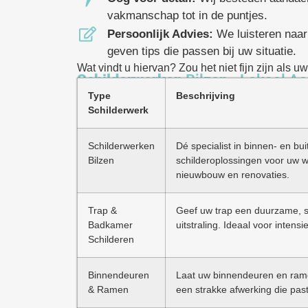
vakmanschap tot in de puntjes.
Persoonlijk Advies:
We luisteren naar
geven tips die passen bij uw situatie.
Wat vindt u hiervan? Zou het niet fijn zijn als
Schilderwerken
Bilzen - Lokaal A
Type
Beschrijving
Schilderwerk
Schilderwerken
Dé specialist in binnen- en bu
Bilzen
schilderoplossingen voor uw w
nieuwbouw en renovaties.
Trap &
Geef uw trap een duurzame, sl
Badkamer
uitstraling. Ideaal voor intensi
Schilderen
Binnendeuren
Laat uw binnendeuren en ramen
& Ramen
een strakke afwerking die past 