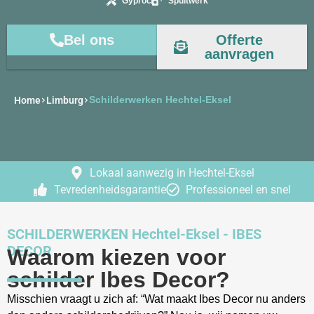
Gyproc
Spuitwerk
Bel ons
Offerte
aanvragen
Schilderwerken Hechtel-Eksel
Home
Limburg
Lokaal aanwezig in Hechtel-Eksel
Tevredenheidsgarantie
Professioneel en snel
SCHILDERWERKEN Hechtel-Eksel - IBES
DECOR
Waarom kiezen voor
schilder Ibes Decor?​
Misschien vraagt u zich af: “Wat maakt Ibes Decor nu anders