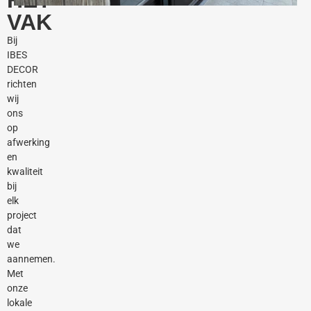
HET
VAK
Bij
IBES
DECOR
richten
wij
ons
op
afwerking
en
kwaliteit
bij
elk
project
dat
we
aannemen.
Met
onze
lokale