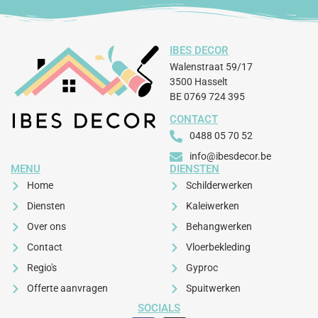
IBES DECOR
Walenstraat 59/17
3500 Hasselt
BE 0769 724 395
CONTACT
0488 05 70 52​
info@ibesdecor.be
MENU
DIENSTEN
Home
Schilderwerken
Diensten
Kaleiwerken
Over ons
Behangwerken
Contact
Vloerbekleding
Regio's
Gyproc
Offerte aanvragen
Spuitwerken
SOCIALS