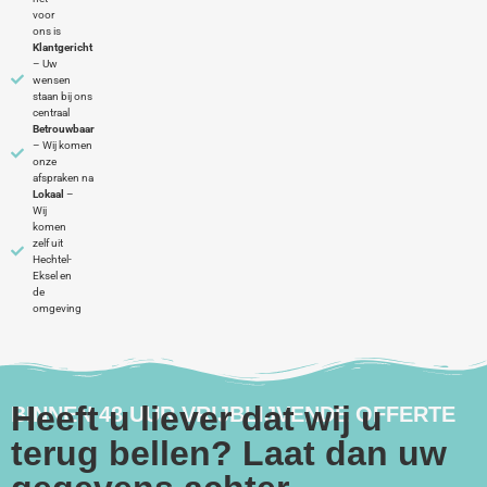
voor
ons is
Klantgericht
– Uw
wensen
staan bij ons
centraal
Betrouwbaar
– Wij komen
onze
afspraken na
Lokaal
–
Wij
komen
zelf uit
Hechtel-
Eksel en
de
omgeving
Heeft u liever dat wij u
BINNEN 48 UUR VRIJBLIJVENDE OFFERTE
terug bellen? Laat dan uw